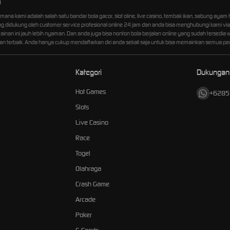
a
imana kami adalah salah satu bandar bola gacor, slot oline, live casino, tembak ikan, sabung a
ang didukung oleh customer service profesional online 24 jam dan anda bisa menghubungi kami via
 ini jauh lebih nyaman. Dan anda juga bisa nonton bola berjalan online yang sudah tersedia w
an terbaik. Anda hanya cukup mendaftarkan diri anda sekali saja untuk bisa memainkan semua p
Kategori
Dukungan
Hot Games
+6285
Slots
Live Casino
Race
Togel
Olahraga
Crash Game
Arcade
Poker