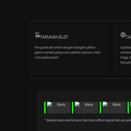
TARUHAN SLOT
TA
Penyedia slot online dengan beragam pilihan
Sportsb
game menarik yang memudahkan pemain untuk
menawar
mencapai jackpot
tinggi,
banyak 
* Selama bank maintenance dan bank offline deposit dan penarik