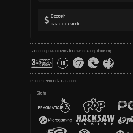
Deposit
Rata-rata 3 Menit
Tanggung Jawab Bermain
Browser Yang Didukung
Platform Penyedia Layanan
Slots