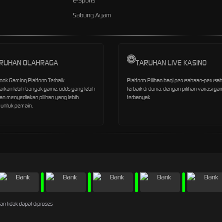
E-Sports
Sabung Ayam
RUHAN OLAHRAGA
TARUHAN LIVE KASINO
ook Gaming Platform Terbaik
Platform Pilihan bagi perusahaan-perusa
kan lebih banyak game, odds yang lebih
terbaik di dunia, dengan pilihan variasi g
 dan menyediakan pilihan yang lebih
terbanyak
untuk pemain.
an tidak dapat diproses