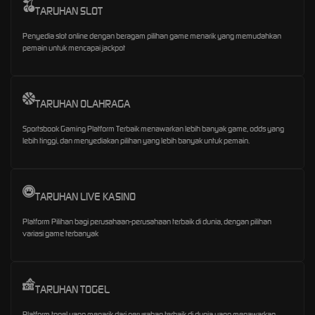
TARUHAN SLOT
Penyedia slot online dengan beragam pilihan game menarik yang memudahkan
pemain untuk mencapai jackpot
TARUHAN OLAHRAGA
Sportsbook Gaming Platform Terbaik menawarkan lebih banyak game, odds yang
lebih tinggi, dan menyediakan pilihan yang lebih banyak untuk pemain.
TARUHAN LIVE KASINO
Platform Pilihan bagi perusahaan-perusahaan terbaik di dunia, dengan pilihan
variasi game terbanyak
TARUHAN TOGEL
Platform togel yang menarik dari perusahan terbaik di dunia yang menawarkan