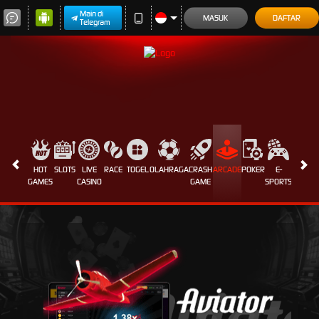
Main di
MASUK
DAFTAR
Telegram
HOT
SLOTS
LIVE
RACE
TOGEL
OLAHRAGA
CRASH
ARCADE
POKER
E-
SABUN
GAMES
CASINO
GAME
SPORTS
AYAM