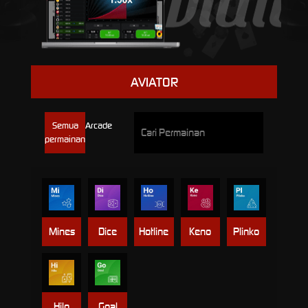
AVIATOR
Semua
Arcade
permainan
Mines
Dice
Hotline
Keno
Plinko
Hilo
Goal