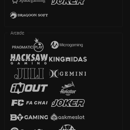
Arcade